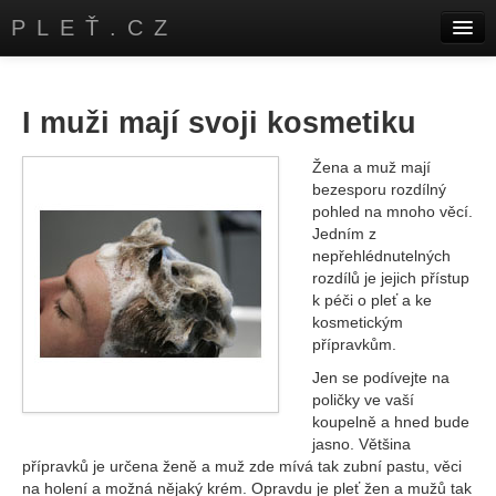
PLEŤ.CZ
Úvod
Kontakty
I muži mají svoji kosmetiku
Žena a muž mají
bezesporu rozdílný
pohled na mnoho věcí.
Jedním z
nepřehlédnutelných
rozdílů je jejich přístup
k péči o pleť a ke
kosmetickým
přípravkům.
Jen se podívejte na
poličky ve vaší
koupelně a hned bude
jasno. Většina
přípravků je určena ženě a muž zde mívá tak zubní pastu, věci
na holení a možná nějaký krém. Opravdu je pleť žen a mužů tak