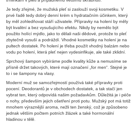
trhlinkám v pleti a případnému většímu škrábnutí.
Je tedy zřejmé, že mužská pleť si zaslouží svoji kosmetiku. V
prvé řadě tedy dobrý denní krém s hydratačním účinkem, který
by měl zohledňovat stáří uživatele. Přípravky na holení by měly
být kvalitní a bez vysušujícího efektu. Nikdy by nemělo být
použito holící mýdlo, jako to dělali naši dědové, protože to pleť
zbytečně vysuší a podráždí. Vhodné kosmetiky na holení je na
pultech dostatek. Po holení je třeba použít vhodný balzám nebo
vodu po holení, která pleť nejen vydesinfikuje, ale také zklidní.
Sprchový šampon vybíráme podle kvality kůže a nemusíme se
přísně držet takových, které mají označení „for men“. Stejné je
to i se šampony na vlasy.
Moderní muž se samozřejmostí používá také přípravky proti
pocení. Deodorantů je v obchodech dostatek, a tak stačí jen
vybrat ten, který odpovídá našim požadavkům. Důležitá je i péče
o nohy, především jejich ošetření proti potu. Mužský pot má totiž
mnohem výraznější aroma, nežli ten ženský, což je způsobeno
jednak větším počtem potních žlázek a také hormonální
hladinou v tělě.