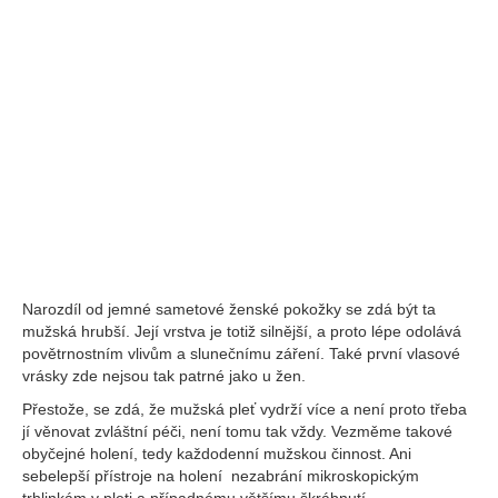
Narozdíl od jemné sametové ženské pokožky se zdá být ta
mužská hrubší. Její vrstva je totiž silnější, a proto lépe odolává
povětrnostním vlivům a slunečnímu záření. Také první vlasové
vrásky zde nejsou tak patrné jako u žen.
Přestože, se zdá, že mužská pleť vydrží více a není proto třeba
jí věnovat zvláštní péči, není tomu tak vždy. Vezměme takové
obyčejné holení, tedy každodenní mužskou činnost. Ani
sebelepší přístroje na holení nezabrání mikroskopickým