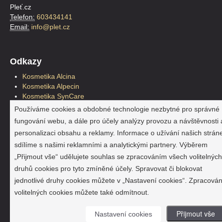
Pleť.cz
Telefon:
603434141
Email:
info@plet.cz
Odkazy
Kosmetika Alcina
Kosmetika Alpecin
Kosmetika SynCare
Kosmetika Plantur39
Používáme cookies a obdobné technologie nezbytné pro správné
Kosmetické štětce
fungování webu, a dále pro účely analýzy provozu a návštěvnosti 
Pleťová kosmetika
personalizaci obsahu a reklamy. Informace o užívání našich strán
Reklama a marketing
sdílíme s našimi reklamními a analytickými partnery. Výběrem
Hračky a doplňky
Jahho.cz
„Přijmout vše“ udělujete souhlas se zpracováním všech volitelných
SynCare
druhů cookies pro tyto zmíněné účely. Spravovat či blokovat
Alcina, Alpecin a Plantur39
jednotlivé druhy cookies můžete v „Nastavení cookies“. Zpracován
SynCare na Slovensku
volitelných cookies můžete také odmítnout.
Alcina na Slovensku
Přijmout vše
Nastavení cookies
Copyright © 2013
Pleť.cz
,
Reklama