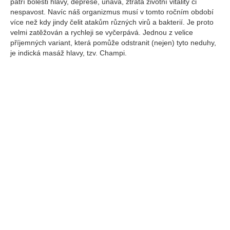
patří bolesti hlavy, deprese, únava, ztráta životní vitality či
nespavost. Navíc náš organizmus musí v tomto ročním období
více než kdy jindy čelit atakům různých virů a bakterií. Je proto
velmi zatěžován a rychleji se vyčerpává. Jednou z velice
příjemných variant, která pomůže odstranit (nejen) tyto neduhy,
je indická masáž hlavy, tzv. Champi.