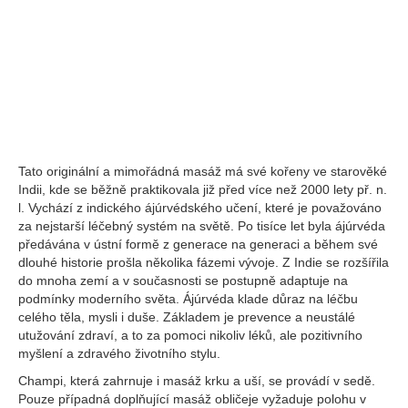
Tato originální a mimořádná masáž má své kořeny ve starověké
Indii, kde se běžně praktikovala již před více než 2000 lety př. n.
l. Vychází z indického ájúrvédského učení, které je považováno
za nejstarší léčebný systém na světě. Po tisíce let byla ájúrvéda
předávána v ústní formě z generace na generaci a během své
dlouhé historie prošla několika fázemi vývoje. Z Indie se rozšířila
do mnoha zemí a v současnosti se postupně adaptuje na
podmínky moderního světa. Ájúrvéda klade důraz na léčbu
celého těla, mysli i duše. Základem je prevence a neustálé
utužování zdraví, a to za pomoci nikoliv léků, ale pozitivního
myšlení a zdravého životního stylu.
Champi, která zahrnuje i masáž krku a uší, se provádí v sedě.
Pouze případná doplňující masáž obličeje vyžaduje polohu v