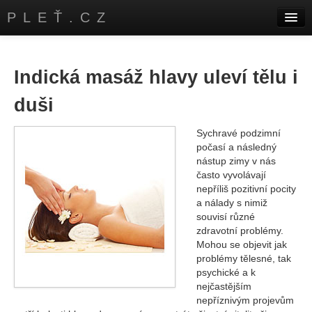
PLEŤ.CZ
Úvod
Kontakty
Indická masáž hlavy uleví tělu i
duši
Sychravé podzimní
počasí a následný
nástup zimy v nás
často vyvolávají
nepříliš pozitivní pocity
a nálady s nimiž
souvisí různé
zdravotní problémy.
Mohou se objevit jak
problémy tělesné, tak
psychické a k
nejčastějším
nepříznivým projevům