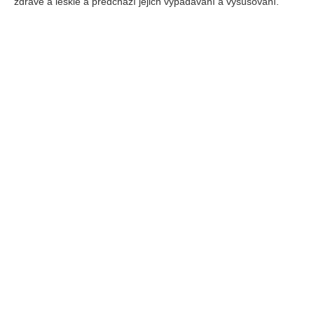
zdravé a lesklé a předchází jejich vypadávání a vysušování.