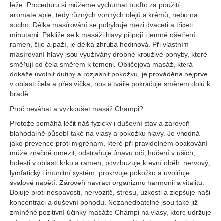
leže. Proceduru si můžeme vychutnat buďto za použití
aromaterapie, tedy různých vonných olejů a krémů, nebo na
sucho. Délka masírování se pohybuje mezi dvaceti a třiceti
minutami. Pakliže se k masáži hlavy připojí i jemné ošetření
ramen, šíje a paží, je délka zhruba hodinová. Při vlastním
masírování hlavy jsou využívány drobné krouživé pohyby, které
směřují od čela směrem k temeni. Obličejová masáž, která
dokáže uvolnit dutiny a rozjasnit pokožku, je prováděna nejprve
v oblasti čela a přes víčka, nos a tváře pokračuje směrem dolů k
bradě.
Proč neváhat a vyzkoušet masáž Champi?
Protože pomáhá léčit náš fyzický i duševní stav a zároveň
blahodárně působí také na vlasy a pokožku hlavy. Je vhodná
jako prevence proti migrénám, které při pravidelném opakování
může značně omezit, odstraňuje únavu očí, hučení v uších,
bolesti v oblasti krku a ramen, povzbuzuje krevní oběh, nervový,
lymfatický i imunitní systém, prokrvuje pokožku a uvolňuje
svalové napětí. Zároveň navrací organizmu harmonii a vitalitu.
Bojuje proti nespavosti, nervozitě, stresu, úzkosti a zlepšuje naši
koncentraci a duševní pohodu. Nezanedbatelné jsou také již
zmíněné pozitivní účinky masáže Champi na vlasy, které udržuje