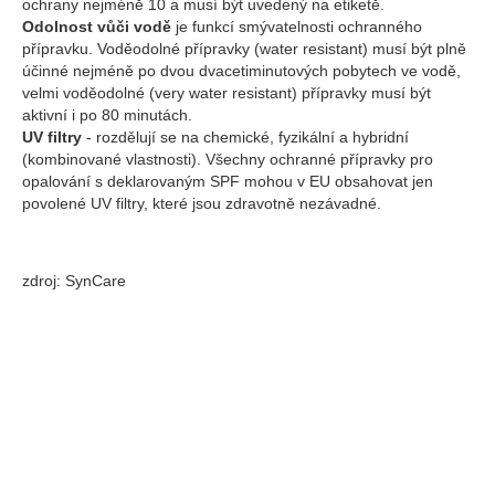
ochrany nejméně 10 a musí být uvedený na etiketě.
Odolnost vůči vodě
je funkcí smývatelnosti ochranného
přípravku. Voděodolné přípravky (water resistant) musí být plně
účinné nejméně po dvou dvacetiminutových pobytech ve vodě,
velmi voděodolné (very water resistant) přípravky musí být
aktivní i po 80 minutách.
UV filtry
- rozdělují se na chemické, fyzikální a hybridní
(kombinované vlastnosti). Všechny ochranné přípravky pro
opalování s deklarovaným SPF mohou v EU obsahovat jen
povolené UV filtry, které jsou zdravotně nezávadné.
zdroj: SynCare