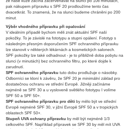
že naše kůže začíná začervenávat na slunci po 10ti minutách,
pak nákupem přípravku s SPF 20 prodloužíme tento čas
dvacetkrát. To znamená, že na slunci budeme chráněni po 200
minut.
Výběr vhodného přípravku při opalování
V ideálním případě bychom měli znát aktuální SPF naší
pokožky. To je závislé na fototypu a stupni opálení. Fototyp s
následným přesným doporučením SPF ochranného přípravku
lze stanovit v některých lékárnách a kosmetických salonech.
SPF pokožky lze také odhadnout - je to přibližně doba pobytu na
slunci (v minutách) bez ochranného filtru, po které dojde k
zarudnutí.
SPF ochranného přípravku
tuto dobu prodlužuje o násobky.
Odborníci se kloní k závěru, že SPF 20 je minimální základ pro
dostatečnou ochranu ve střední Evropě. Jižněji začínáme
nejméně se SPF 30 a u vysloveně světlého fototypu I volíme
SPF 50 a SPF 50+.
SPF ochranného přípravku pro děti
by mělo být ve střední
Evropě nejméně SPF 30, v jižní Evropě SPF 50 a v tropických
oblastech SPF 50+.
Stupeň UVA ochrany přípravku
by měl být nejméně 1/3
celkového SPF. Například přípravek se SPF 30 by měl mít UVA