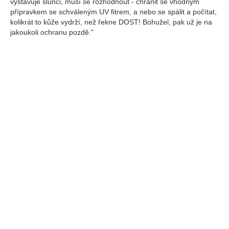
vystavuje slunci, musí se rozhodnout - chránit se vhodným
přípravkem se schváleným UV fitrem, a nebo se spálit a počítat,
kolikrát to kůže vydrží, než řekne DOST! Bohužel, pak už je na
jakoukoli ochranu pozdě."