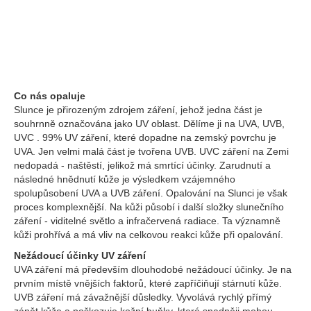
Co nás opaluje
Slunce je přirozeným zdrojem záření, jehož jedna část je
souhrnně označována jako UV oblast. Dělíme ji na UVA, UVB,
UVC . 99% UV záření, které dopadne na zemský povrchu je
UVA. Jen velmi malá část je tvořena UVB. UVC záření na Zemi
nedopadá - naštěstí, jelikož má smrtící účinky. Zarudnutí a
následné hnědnutí kůže je výsledkem vzájemného
spolupůsobení UVA a UVB záření. Opalování na Slunci je však
proces komplexnější. Na kůži působí i další složky slunečního
záření - viditelné světlo a infračervená radiace. Ta významně
kůži prohřívá a má vliv na celkovou reakci kůže při opalování.
Nežádoucí účinky UV záření
UVA záření má především dlouhodobé nežádoucí účinky. Je na
prvním místě vnějších faktorů, které zapříčiňují stárnutí kůže.
UVB záření má závažnější důsledky. Vyvolává rychlý přímý