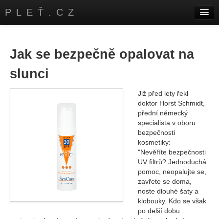
PLEŤ.CZ
Úvod
Kontakty
Jak se bezpečně opalovat na
slunci
Již před lety řekl
doktor Horst Schmidt,
přední německý
specialista v oboru
bezpečnosti
kosmetiky:
"Nevěříte bezpečnosti
UV filtrů? Jednoduchá
pomoc, neopalujte se,
zavřete se doma,
noste dlouhé šaty a
klobouky. Kdo se však
po delší dobu