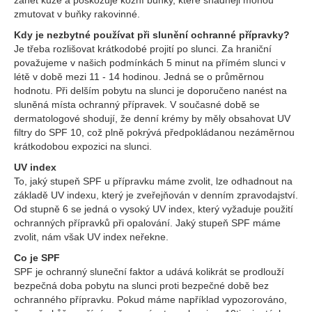
zánět kůže a poškozuje kožní buňky, které snadněji mohou
zmutovat v buňky rakovinné.
Kdy je nezbytné používat při slunění ochranné přípravky?
Je třeba rozlišovat krátkodobé projití po slunci. Za hraniční
považujeme v našich podmínkách 5 minut na přímém slunci v
létě v době mezi 11 - 14 hodinou. Jedná se o průměrnou
hodnotu. Při delším pobytu na slunci je doporučeno nanést na
sluněná místa ochranný přípravek. V současné době se
dermatologové shodují, že denní krémy by měly obsahovat UV
filtry do SPF 10, což plně pokrývá předpokládanou nezáměrnou
krátkodobou expozici na slunci.
UV index
To, jaký stupeň SPF u přípravku máme zvolit, lze odhadnout na
základě UV indexu, který je zveřejňován v denním zpravodajství.
Od stupně 6 se jedná o vysoký UV index, který vyžaduje použití
ochranných přípravků při opalování. Jaký stupeň SPF máme
zvolit, nám však UV index neřekne.
Co je SPF
SPF je ochranný sluneční faktor a udává kolikrát se prodlouží
bezpečná doba pobytu na slunci proti bezpečné době bez
ochranného přípravku. Pokud máme například vypozorováno,