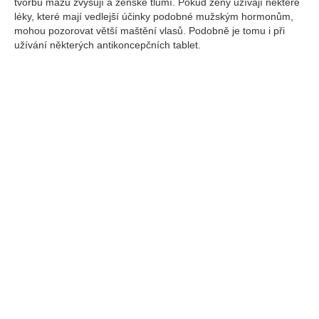
tvorbu mazu zvyšují a ženské tlumí. Pokud ženy užívají některé
léky, které mají vedlejší účinky podobné mužským hormonům,
mohou pozorovat větší maštění vlasů. Podobně je tomu i při
užívání některých antikoncepčních tablet.