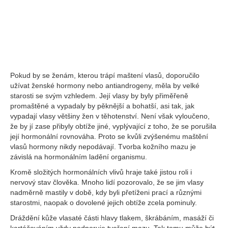
Pokud by se ženám, kterou trápí maštení vlasů, doporučilo
užívat ženské hormony nebo antiandrogeny, měla by velké
starosti se svým vzhledem. Její vlasy by byly přiměřeně
promaštěné a vypadaly by pěknější a bohatší, asi tak, jak
vypadají vlasy většiny žen v těhotenství. Není však vyloučeno,
že by jí zase přibyly obtíže jiné, vyplývající z toho, že se porušila
její hormonální rovnováha. Proto se kvůli zvýšenému maštění
vlasů hormony nikdy nepodávají. Tvorba kožního mazu je
závislá na hormonálním ladění organismu.
Kromě složitých hormonálních vlivů hraje také jistou roli i
nervový stav člověka. Mnoho lidí pozorovalo, že se jim vlasy
nadměrně mastily v době, kdy byli přetíženi prací a různými
starostmi, naopak o dovolené jejich obtíže zcela pominuly.
Dráždění kůže vlasaté části hlavy tlakem, škrábáním, masáží či