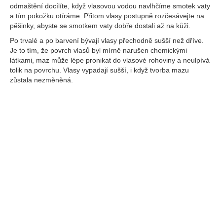
odmaštění docílíte, když vlasovou vodou navlhčíme smotek vaty
a tím pokožku otíráme. Přitom vlasy postupně rozčesávejte na
pěšinky, abyste se smotkem vaty dobře dostali až na kůži.
Po trvalé a po barvení bývají vlasy přechodně sušší než dříve.
Je to tím, že povrch vlasů byl mírně narušen chemickými
látkami, maz může lépe pronikat do vlasové rohoviny a neulpívá
tolik na povrchu. Vlasy vypadají sušší, i když tvorba mazu
zůstala nezměněná.