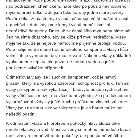
kartáčováním vždy podporuje tvoření mazu. Tak tomu může být
i po podráždění chemickém, například po použití nevhodného
mycího prostředku. Zde jsou také kořeny jedné staré pověry.
Pověra říká, že časté mytí vlasů způsobuje větší maštění vlasů
a pochází z dob, kdy jsme k mytí vlasů neměli kvalitní
nedráždivé šampony. Dnes už se častějšího mytí nemusíme bát.
Jen musíme dbát toho, aby se kůže při mytí nedráždila. Vlasy
myjeme tak, že je nejprve namočíme příjemně teplejší vodou.
Poté nalijeme do dlaně trochu tekutého šamponu a vlasy i kůži
velmi lehce vymneme, bez masírování. Nakonec vlasy důkladně
vypláchneme teplou, ale pozor ne horkou vodou a ještě
použijeme avivážní přípravek.
Odmašťovat vlasy lze i suchým šamponem, což je jemný
prášek, který má vysokou adsorpční schopnost pro tuk. Tím se
vlasy prosypou a pak vykartáčují. Takovýto postup rychle zbaví
vlasy větší časti mazu, má však tu nevýhodu, že i po důkladném
vykartáčování vždycky ještě trochu prášku na vlasech zůstane.
Vlasy jsou na hmat jakoby zalepené a jejich barva může mít
našedlý odstín.
K odmaštění vlasů a k prokrvení pokožky hlavy slouží také
mnoho vlasových vod. Vlasové vody se mohou jednoduše kapat
mezi vlasy a jemně vtírat do pokožky, ale podstatně většího