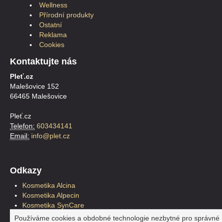
Wellness
Přírodní produkty
Ostatní
Reklama
Cookies
Kontaktujte nás
Pleť.cz
Malešovice 152
66465 Malešovice
Pleť.cz
Telefon:
603434141
Email:
info@plet.cz
Odkazy
Kosmetika Alcina
Kosmetika Alpecin
Kosmetika SynCare
Kosmetika Plantur39
Používáme cookies a obdobné technologie nezbytné pro správné