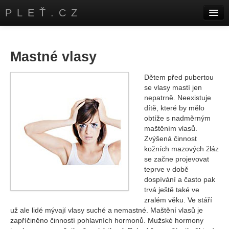
PLEŤ.CZ
Úvod
Kontakty
Mastné vlasy
Dětem před pubertou
se vlasy mastí jen
nepatrně. Neexistuje
dítě, které by mělo
obtíže s nadměrným
maštěním vlasů.
Zvýšená činnost
kožních mazových žláz
se začne projevovat
teprve v době
dospívání a často pak
trvá ještě také ve
zralém věku. Ve stáří
už ale lidé mývají vlasy suché a nemastné. Maštění vlasů je
zapříčiněno činností pohlavních hormonů. Mužské hormony