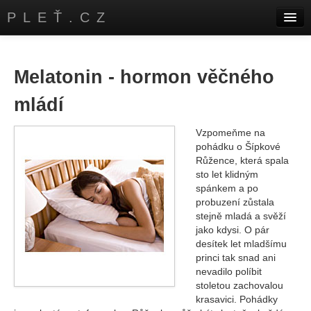
PLEŤ.CZ
Úvod
Kontakty
Melatonin - hormon věčného
mládí
Vzpomeňme na
pohádku o Šípkové
Růžence, která spala
sto let klidným
spánkem a po
probuzení zůstala
stejně mladá a svěží
jako kdysi. O pár
desítek let mladšímu
princi tak snad ani
nevadilo políbit
stoletou zachovalou
krasavici. Pohádky