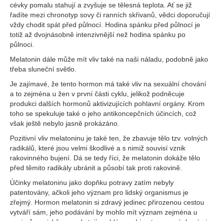
cévky pomalu stahují a zvyšuje se tělesná teplota. Ať se již
řadíte mezi chronotyp sovy či ranních skřivanů, vědci doporučují
vždy chodit spát před půlnocí. Hodina spánku před půlnocí je
totiž až dvojnásobně intenzivnější než hodina spánku po
půlnoci.
Melatonin dále může mít vliv také na naši náladu, podobně jako
třeba sluneční světlo.
Je zajímavé, že tento hormon má také vliv na sexuální chování
a to zejména u žen v první části cyklu, jelikož podněcuje
produkci dalších hormonů aktivizujících pohlavní orgány. Krom
toho se spekuluje také o jeho antikoncepčních účincích, což
však ještě nebylo jasně prokázáno.
Pozitivní vliv melatoninu je také ten, že zbavuje tělo tzv. volných
radikálů, které jsou velmi škodlivé a s nimiž souvisí vznik
rakovinného bujení. Dá se tedy říci, že melatonin dokáže tělo
před těmito radikály ubránit a působí tak proti rakovině.
Účinky melatoninu jako dopňku potravy zatím nebyly
patentovány, ačkoli jeho význam pro lidský organismus je
zřejmý. Hormon melatonin si zdravý jedinec přirozenou cestou
vytváří sám, jeho podávání by mohlo mít význam zejména u