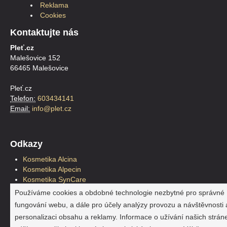
Reklama
Cookies
Kontaktujte nás
Pleť.cz
Malešovice 152
66465 Malešovice
Pleť.cz
Telefon:
603434141
Email:
info@plet.cz
Odkazy
Kosmetika Alcina
Kosmetika Alpecin
Kosmetika SynCare
Kosmetika Plantur39
Používáme cookies a obdobné technologie nezbytné pro správné
Kosmetické štětce
fungování webu, a dále pro účely analýzy provozu a návštěvnosti 
Pleťová kosmetika
personalizaci obsahu a reklamy. Informace o užívání našich strán
Reklama a marketing