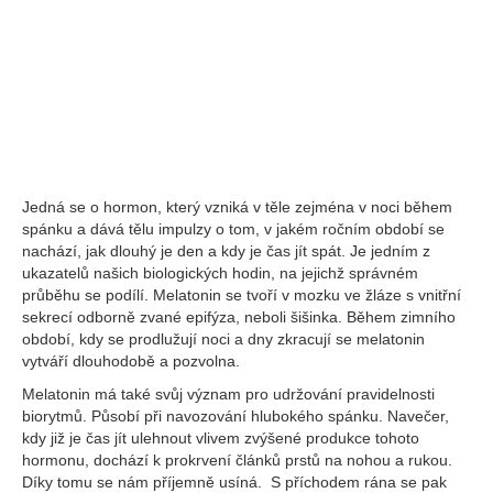
Jedná se o hormon, který vzniká v těle zejména v noci během
spánku a dává tělu impulzy o tom, v jakém ročním období se
nachází, jak dlouhý je den a kdy je čas jít spát. Je jedním z
ukazatelů našich biologických hodin, na jejichž správném
průběhu se podílí. Melatonin se tvoří v mozku ve žláze s vnitřní
sekrecí odborně zvané epifýza, neboli šišinka. Během zimního
období, kdy se prodlužují noci a dny zkracují se melatonin
vytváří dlouhodobě a pozvolna.
Melatonin má také svůj význam pro udržování pravidelnosti
biorytmů. Působí při navozování hlubokého spánku. Navečer,
kdy již je čas jít ulehnout vlivem zvýšené produkce tohoto
hormonu, dochází k prokrvení článků prstů na nohou a rukou.
Díky tomu se nám příjemně usíná. S příchodem rána se pak