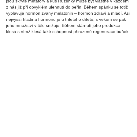
jsou skryté metafory a kus Růženky může být vlastně v každém
z nás již při obvyklém ulehnutí do peřin. Během spánku se totiž
vyplavuje hormon zvaný melatonin – hormon zdraví a mládí. Asi
nejvyšší hladina hormonu je u tříletého dítěte, s věkem se pak
jeho množství v těle snižuje. Během stárnutí jeho produkce
klesá s nímž klesá také schopnost přirozené regenerace buňek.