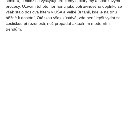
seniorů, u nichž se vyskytují problémy s biorytmy a spánkovými
procesy. Užívání tohoto hormonu jako potravinového doplňku se
však stalo doslova hitem v USA a Velké Británii, kde je na trhu
běžně k dostání. Otázkou však zůstává, zda není lepší vydat se
cestičkou přirozenosti, než propadat aktuálním moderním
trendům.