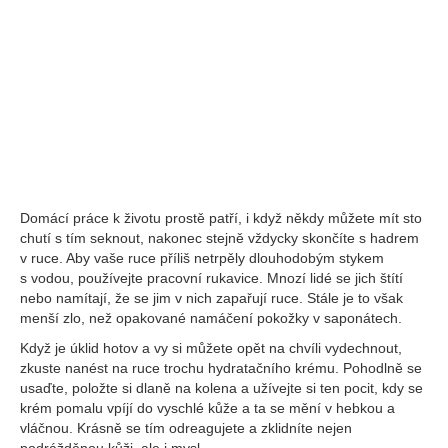
Domácí práce k životu prostě patří, i když někdy můžete mít sto
chutí s tím seknout, nakonec stejně vždycky skončíte s hadrem
v ruce. Aby vaše ruce příliš netrpěly dlouhodobým stykem
s vodou, používejte pracovní rukavice. Mnozí lidé se jich štítí
nebo namítají, že se jim v nich zapařují ruce. Stále je to však
menší zlo, než opakované namáčení pokožky v saponátech.
Když je úklid hotov a vy si můžete opět na chvíli vydechnout,
zkuste nanést na ruce trochu hydratačního krému. Pohodlně se
usaďte, položte si dlaně na kolena a užívejte si ten pocit, kdy se
krém pomalu vpíjí do vyschlé kůže a ta se mění v hebkou a
vláčnou. Krásně se tím odreagujete a zklidníte nejen