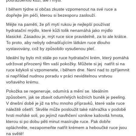
podrážděnou kůži, ale i mysl.
I během týdne si občas zkuste vzpomenout na své ruce a
dopřejte jim péči, kterou si bezesporu zaslouží.
Mějte na paměti, že při mytí rukou je nejlepší používat
hydratační mýdlo, které kůži tolik nenamáhá jako mýdlo
klasické. Zásadou je, mýt ruce sice pravidelně, za to ale krátce.
To proto, aby nebyly odmašťujícím látkám ruce dlouho
vystavovány, což by způsobilo vysušenou pleť.
Ideální by bylo mít stále po ruce hydratační krém, který pomáhá
udržovat přirozený film vaší pokožky. Můžete si jej natřít si na
ruce kdykoli si vzpomenete, i během dne. Není nad to zpříjemnit
si například nudnou poradu v práci neviditelnou vrstvou
voňavého krému.
Pokožka se regeneruje, odumírá a mění se. Ideálním
způsobem, jak se zbavit odumřelých kožních buněk je peeling.
V dnešní době je již na trhu mnoho přípravků, které vaše ruce
náležitě ošetří. Skvěle může posloužit také náhražka v podobě
hrsti mořské soli, po jejímž navlhčení vznikne kašovitá hmota,
kterou si po dobu pěti minut masírujte ruce. Pak dobře
opláchněte, nezapomeňte natřít krémem a heboučké ruce jsou
na světě!