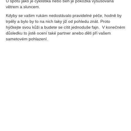
U spotu jako je cyklistika nebo běh je pokožka vysušována
větrem a sluncem.
Kdyby se vašim rukám nedostávalo pravidelné péče, hodně by
trpěly a bylo by to na nich taky již od pohledu znát. Proto
hýčkejte svou kůži a budete se cítit jednoduše fajn. V konečném
důsledku to jistě ocení také partner anebo děti při vašem
sametovém pohlazení.