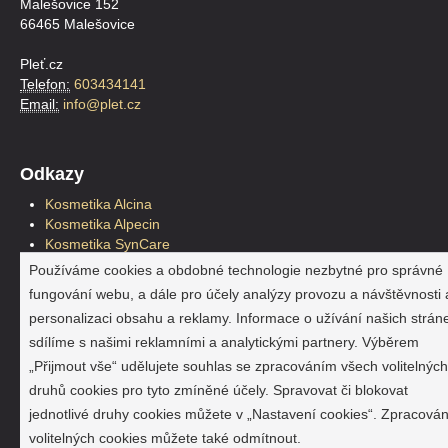
Malešovice 152
66465 Malešovice
Pleť.cz
Telefon:
603434141
Email:
info@plet.cz
Odkazy
Kosmetika Alcina
Kosmetika Alpecin
Kosmetika SynCare
Kosmetika Plantur39
Používáme cookies a obdobné technologie nezbytné pro správné
Kosmetické štětce
fungování webu, a dále pro účely analýzy provozu a návštěvnosti 
Pleťová kosmetika
personalizaci obsahu a reklamy. Informace o užívání našich strán
Reklama a marketing
sdílíme s našimi reklamními a analytickými partnery. Výběrem
Hračky a doplňky
Jahho.cz
„Přijmout vše“ udělujete souhlas se zpracováním všech volitelných
SynCare
druhů cookies pro tyto zmíněné účely. Spravovat či blokovat
Alcina, Alpecin a Plantur39
jednotlivé druhy cookies můžete v „Nastavení cookies“. Zpracován
SynCare na Slovensku
volitelných cookies můžete také odmítnout.
Alcina na Slovensku