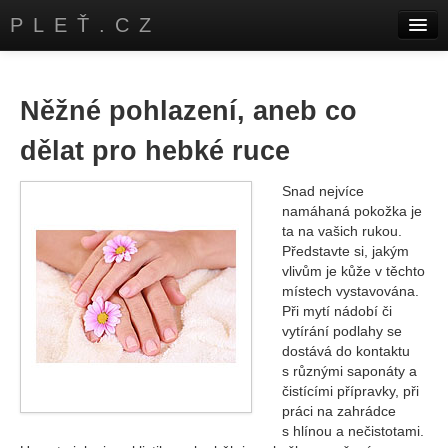
PLEŤ.CZ
Úvod
Kontakty
Něžné pohlazení, aneb co
dělat pro hebké ruce
Snad nejvíce
namáhaná pokožka je
ta na vašich rukou.
Představte si, jakým
vlivům je kůže v těchto
místech vystavována.
Při mytí nádobí či
vytírání podlahy se
dostává do kontaktu
s různými saponáty a
čistícími přípravky, při
práci na zahrádce
s hlínou a nečistotami.