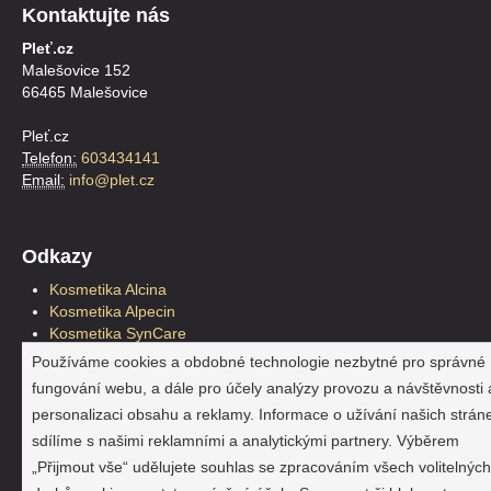
Kontaktujte nás
Pleť.cz
Malešovice 152
66465 Malešovice
Pleť.cz
Telefon:
603434141
Email:
info@plet.cz
Odkazy
Kosmetika Alcina
Kosmetika Alpecin
Kosmetika SynCare
Kosmetika Plantur39
Používáme cookies a obdobné technologie nezbytné pro správné
Kosmetické štětce
fungování webu, a dále pro účely analýzy provozu a návštěvnosti 
Pleťová kosmetika
personalizaci obsahu a reklamy. Informace o užívání našich strán
Reklama a marketing
sdílíme s našimi reklamními a analytickými partnery. Výběrem
Hračky a doplňky
Jahho.cz
„Přijmout vše“ udělujete souhlas se zpracováním všech volitelných
SynCare