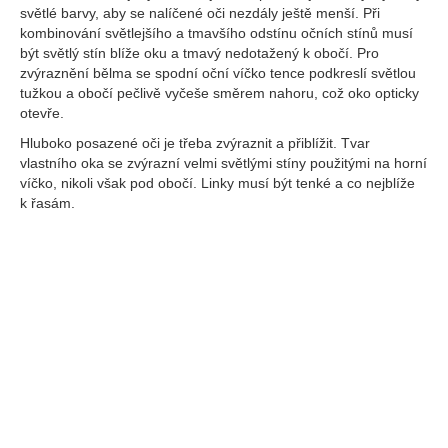
světlé barvy, aby se nalíčené oči nezdály ještě menší. Při
kombinování světlejšího a tmavšího odstínu očních stínů musí
být světlý stín blíže oku a tmavý nedotažený k obočí. Pro
zvýraznění bělma se spodní oční víčko tence podkreslí světlou
tužkou a obočí pečlivě vyčeše směrem nahoru, což oko opticky
otevře.
Hluboko posazené oči je třeba zvýraznit a přiblížit. Tvar
vlastního oka se zvýrazní velmi světlými stíny použitými na horní
víčko, nikoli však pod obočí. Linky musí být tenké a co nejblíže
k řasám.