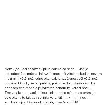
Někdy jsou oči posazeny příliš daleko od sebe. Existuje
jednoduchá pomůcka, jak vzdálenost očí zjistit, pokud je mezera
mezi nimi větší než jedno oko, pak je vzdálenost očí větší než
obvykle. Opticky se oči přiblíží, pokud je do vnitřního koutku
nanesen tmavý stín a je rozetřen nahoru ke kořeni nosu.
Tmavou konturovací tužkou, linkou nebo stínem se orámuje
celé oko, a to tak aby se linky ve vnějším i vnitřním očním
koutku spojily. Tím se oko jakoby uzavře a přiblíží.