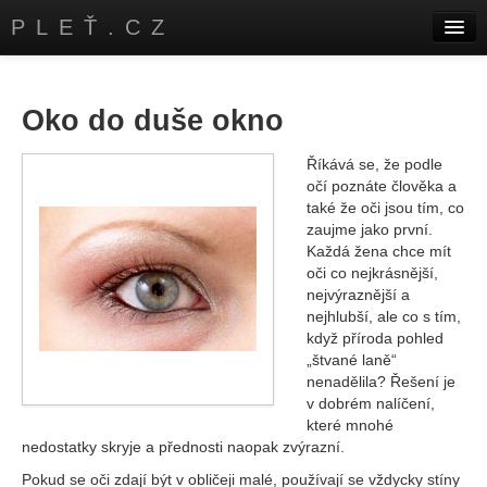
PLEŤ.CZ
Úvod
Kontakty
Oko do duše okno
Říkává se, že podle
očí poznáte člověka a
také že oči jsou tím, co
zaujme jako první.
Každá žena chce mít
oči co nejkrásnější,
nejvýraznější a
nejhlubší, ale co s tím,
když příroda pohled
„štvané laně“
nenadělila? Řešení je
v dobrém nalíčení,
které mnohé
nedostatky skryje a přednosti naopak zvýrazní.
Pokud se oči zdají být v obličeji malé, používají se vždycky stíny