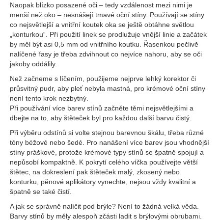
Naopak blízko posazené oči – tedy vzdálenost mezi nimi je
menší než oko – nesnášejí tmavé oční stíny. Používají se stíny
co nejsvětlejší a vnitřní koutek oka se ještě obtáhne světlou
„konturkou“. Při použití linek se prodlužuje vnější linie a začátek
by měl být asi 0,5 mm od vnitřního koutku. Řasenkou pečlivě
nalíčené řasy je třeba zdvihnout co nejvíce nahoru, aby se oči
jakoby oddálily.
Než začneme s líčením, použijeme nejprve lehký korektor či
průsvitný pudr, aby pleť nebyla mastná, pro krémové oční stíny
není tento krok nezbytný.
Při používání více barev stínů začněte těmi nejsvětlejšími a
dbejte na to, aby štěteček byl pro každou další barvu čistý.
Při výběru odstínů si volte stejnou barevnou škálu, třeba různé
tóny béžové nebo šedé. Pro nanášení více barev jsou vhodnější
stíny práškové, protože krémové typy stínů se špatně spojují a
nepůsobí kompaktně. K pokrytí celého víčka používejte větší
štětec, na dokreslení pak štěteček malý, zkosený nebo
konturku, pěnové aplikátory vynechte, nejsou vždy kvalitní a
špatně se také čistí.
A jak se správně nalíčit pod brýle? Není to žádná velká věda.
Barvy stínů by měly alespoň zčásti ladit s brýlovými obrubami.