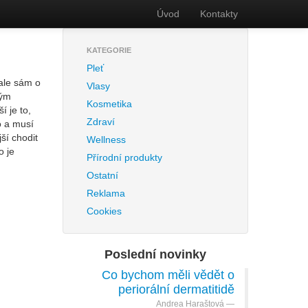
Úvod
Kontakty
KATEGORIE
Pleť
 ale sám o
Vlasy
ným
Kosmetika
 je to,
Zdraví
o a musí
ší chodit
Wellness
o je
Přírodní produkty
Ostatní
Reklama
Cookies
Poslední novinky
Co bychom měli vědět o
periorální dermatitidě
Andrea Haraštová