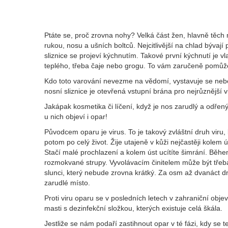
Ptáte se, proč zrovna nohy? Velká část žen, hlavně těch 
rukou, nosu a ušních boltců. Nejcitlivější na chlad bývají
sliznice se projeví kýchnutím. Takové první kýchnutí je
teplého, třeba čaje nebo grogu. To vám zaručeně pomůž
Kdo toto varování nevezme na vědomí, vystavuje se neb
nosní sliznice je otevřená vstupní brána pro nejrůznější 
Jakápak kosmetika či líčení, když je nos zarudlý a odřený
u nich objeví i opar!
Původcem oparu je virus. To je takový zvláštní druh viru, 
potom po celý život. Žije utajeně v kůži nejčastěji kolem
Stačí malé prochlazení a kolem úst ucítíte šimrání. Během
rozmokvané strupy. Vyvolávacím činitelem může být třeba 
slunci, který nebude zrovna krátký. Za osm až dvanáct dn
zarudlé místo.
Proti viru oparu se v posledních letech v zahraniční obje
masti s dezinfekční složkou, kterých existuje celá škála.
Jestliže se nám podaří zastihnout opar v té fázi, kdy se 