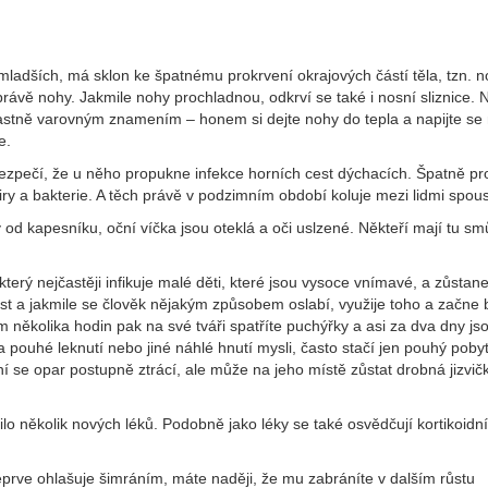
mladších, má sklon ke špatnému prokrvení okrajových částí těla, tzn. 
 právě nohy. Jakmile nohy prochladnou, odkrví se také i nosní sliznice. 
 vlastně varovným znamením – honem si dejte nohy do tepla a napijte s
e.
ezpečí, že u něho propukne infekce horních cest dýchacích. Špatně p
viry a bakterie. A těch právě v podzimním období koluje mezi lidmi spous
 od kapesníku, oční víčka jsou oteklá a oči uslzené. Někteří mají tu sm
který nejčastěji infikuje malé děti, které jsou vysoce vnímavé, a zůstane
 úst a jakmile se člověk nějakým způsobem oslabí, využije toho a začne b
 několika hodin pak na své tváři spatříte puchýřky a asi za dva dny jso
pouhé leknutí nebo jiné náhlé hnutí mysli, často stačí jen pouhý poby
í se opar postupně ztrácí, ale může na jeho místě zůstat drobná jizvi
vilo několik nových léků. Podobně jako léky se také osvědčují kortikoidn
teprve ohlašuje šimráním, máte naději, že mu zabráníte v dalším růstu