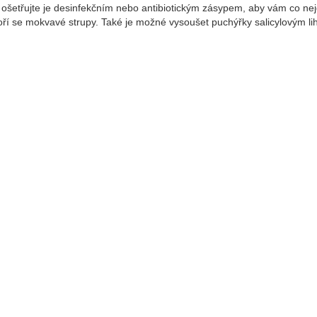
 ošetřujte je desinfekčním nebo antibiotickým zásypem, aby vám co nej
voří se mokvavé strupy. Také je možné vysoušet puchýřky salicylovým li