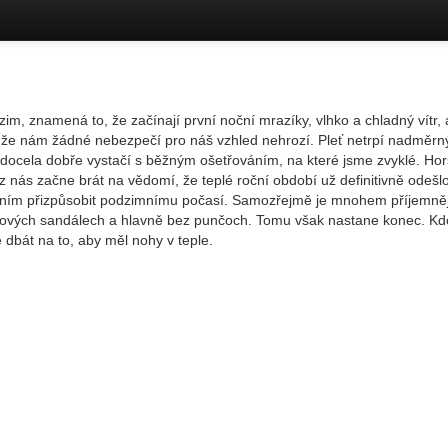
zim, znamená to, že začínají první noční mrazíky, vlhko a chladný vítr,
 že nám žádné nebezpečí pro náš vzhled nehrozí. Pleť netrpí nadměr
ocela dobře vystačí s běžným ošetřováním, na které jsme zvyklé. Horší
z nás začne brát na vědomí, že teplé roční období už definitivně odešl
ním přizpůsobit podzimnímu počasí. Samozřejmě je mnohem příjemněj
kových sandálech a hlavně bez punčoch. Tomu však nastane konec. Kd
dbát na to, aby měl nohy v teple.