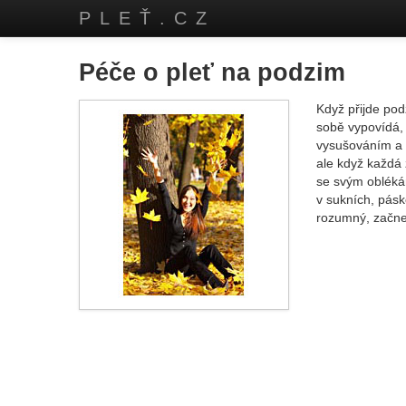
PLEŤ.CZ
Péče o pleť na podzim
Když přijde pod
sobě vypovídá,
vysušováním a d
ale když každá 
se svým obléká
v sukních, pás
rozumný, začne 