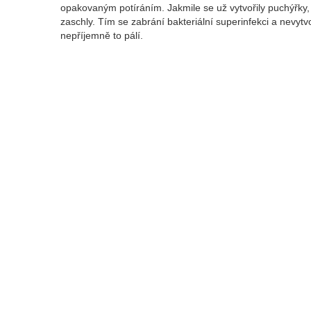
opakovaným potíráním. Jakmile se už vytvořily puchýřky,
zaschly. Tím se zabrání bakteriální superinfekci a nevyt
nepříjemně to pálí.