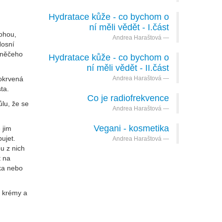
Hydratace kůže - co bychom o
ní měli vědět - I.část
nohou,
Andrea Haraštová
Nosní
e něčeho
Hydratace kůže - co bychom o
ní měli vědět - II.část
rokrvená
Andrea Haraštová
ta.
Co je radiofrekvence
ůlu, že se
Andrea Haraštová
Vegani - kosmetika
 jim
ujet.
Andrea Haraštová
u z nich
t na
čka nebo
í krémy a