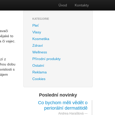
Úvod
Kontakty
KATEGORIE
Pleť
avači
Vlasy
nějaké to
Kosmetika
 či vajec.
Zdraví
Wellness
Přírodní produkty
zí z
ouhou dobu
Ostatní
vislosti s
Reklama
zájem
Cookies
Poslední novinky
Co bychom měli vědět o
periorální dermatitidě
Andrea Haraštová