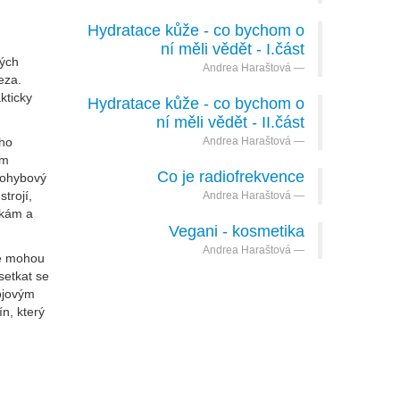
Hydratace kůže - co bychom o
ní měli vědět - I.část
ných
Andrea Haraštová
eza.
kticky
Hydratace kůže - co bychom o
ní měli vědět - II.část
ého
Andrea Haraštová
em
Co je radiofrekvence
pohybový
trojí,
Andrea Haraštová
žkám a
Vegani - kosmetika
Andrea Haraštová
ré mohou
setkat se
ójovým
n, který