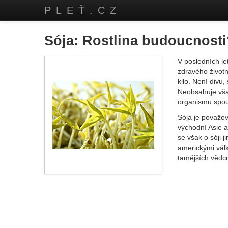
PLEŤ.CZ
Sója: Rostlina budoucnost
V posledních le
zdravého životní
kilo. Není divu
Neobsahuje však
organismu spou
Sója je považov
východní Asie a
se však o sóji 
americkými válk
tamějších vědců