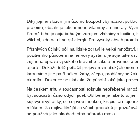
Díky jejímu složení ji můžeme bezpochyby nazvat poklad
proteinů, obsahuje také mnohé vitamíny a minerály. Význ
Kromě toho je sója bohatým zdrojem vlákniny a lecitinu
všichni, kdo na ni netrpí alergií. Pro vysoký obsah protein
Příznivých účinků sóji na lidské zdraví je velké množstv
pozitivního působení na nervový systém, je sója také o
zejména úprava vysokého krevního tlaku a prevence ater
aparát. Dokáže totiž potlačit projevy revmatických onemo
kam mimo jiné patří pálení žáhy, zácpa, problémy se žalu
alergiím. Dokonce se ukázalo, že působí také jako pre
Na českém trhu v současnosti existuje nepřeberné množstv
být součástí různorodých jídel. Oblíbené je také tofu, j
sójovými výhonky, se sójovou moukou, krupicí či majonéz
mlékem. Za nejkvalitnější ze všech produktů je považová
se používá jako plnohodnotná náhrada masa.