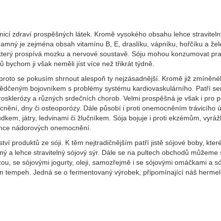
nicí zdraví prospěšných látek. Kromě vysokého obsahu lehce stravitel
amný je zejména obsah vitamínu B, E, draslíku, vápníku, hořčíku a žel
, který prospívá mozku a nervové soustavě. Sóju mohou konzumovat pra
ů bychom ji však neměli jíst více než třikrát týdně.
í, proto se pokusím shrnout alespoň ty nejzásadnější. Kromě již zmíněn
svědčeným bojovníkem s problémy systému kardiovaskulárního. Patří s
osklerózy a různých srdečních chorob. Velmi prospěšná je však i pro 
cnění, dny či osteoporózy. Dále působí i proti onemocněním trávicího ús
dkem, játry, ledvinami či žlučníkem. Sója bojuje i proti ekzémům, vyrá
vence nádorových onemocnění.
í produktů ze sóji. K těm nejtradičnějším patří jistě sójové boby, kte
emný a lehce stravitelný sójový sýr. Dále se na pultech obchodů můžeme 
ou, se sójovými jogurty, oleji, samozřejmě i se sójovými omáčkami a s
n tempeh. Jedná se o fermentovaný výrobek, připomínající náš hermelí