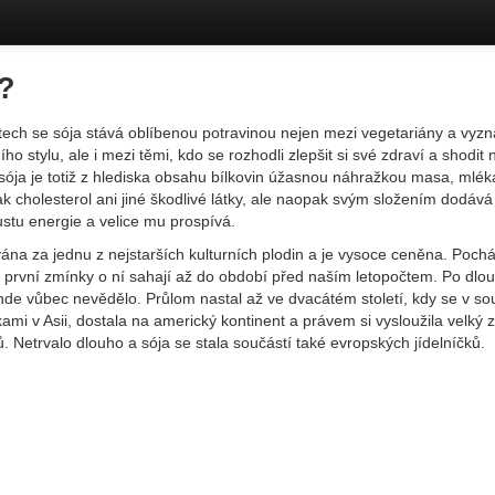
i?
tech se sója stává oblíbenou potravinou nejen mezi vegetariány a vyzn
ho stylu, ale i mezi těmi, kdo se rozhodli zlepšit si své zdraví a shodit 
, sója je totiž z hlediska obsahu bílkovin úžasnou náhražkou masa, mléka
 cholesterol ani jiné škodlivé látky, ale naopak svým složením dodává
stu energie a velice mu prospívá.
ána za jednu z nejstarších kulturních plodin a je vysoce ceněna. Pochá
 první zmínky o ní sahají až do období před naším letopočtem. Po dl
jinde vůbec nevědělo. Průlom nastal až ve dvacátém století, kdy se v sou
ami v Asii, dostala na americký kontinent a právem si vysloužila velký 
. Netrvalo dlouho a sója se stala součástí také evropských jídelníčků.