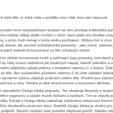
částí těla, a i když máte v pořádku cévy i tlak, krev vám neproudí
ky proudění krve nedostatečným tempem se vám zhoršuje krátkodobá pa
ému můžete někdy slyšet i hučení v uších, které ještě více člověka una
eny, a proto muži nemají v tomto směru pochopení. Většina žen si chce
tak zdravé, ale zároveň nízkokalorické potraviny – jako ovoce, zeleninu
 má jejich nadměrná konzumace na tělo ochabující účinek.
imním období konzumovat horké a zahřívající typy potraviny, mezi které p
veň by měly omezit nadměrné pití studených nápojů, hlavně zeleného a
svého jídelníčku zařadit pokrmy s dostatkem vitaminu C a železa. Žele
ík po těle. Bez současného působení vitaminu C by však ukládání želez
při aerobním výkonu zlepšuje prokrvení celého těla. Vhodné jsou zejmé
 vlásečnice a cévy. Vhodné je také omezit kouření a konzumaci alkoholu.
speciálního Ginkgo biloba přípravku. Ten obsahuje flavonidy a terpen
 celého organizmu a zásobí mozek živinami a kyslíkem. Tím se zbavíte p
átky. Extrakt z Ginkgo biloby zabraňuje zvýšenému shlukování krevní
 příčin zhoršeného prokrvení tkání. Doplněk Gingko biloba je vhodný pro
ci podpořit. Starším osobám zase pomáhá zlepšovat paměť. Dokáže ods