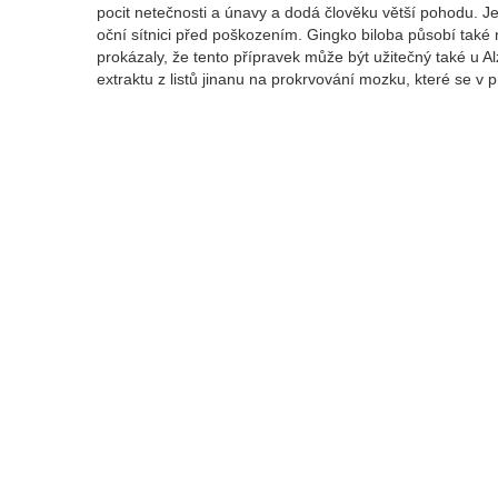
pocit netečnosti a únavy a dodá člověku větší pohodu. Je
oční sítnici před poškozením. Gingko biloba působí také 
prokázaly, že tento přípravek může být užitečný také u A
extraktu z listů jinanu na prokrvování mozku, které se v p