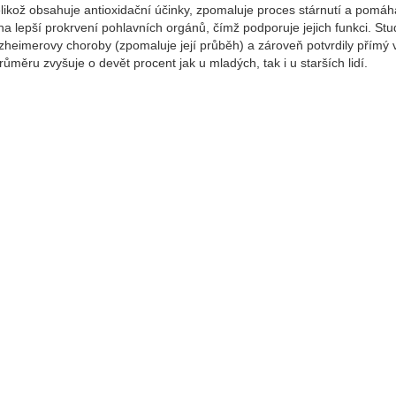
likož obsahuje antioxidační účinky, zpomaluje proces stárnutí a pomáh
na lepší prokrvení pohlavních orgánů, čímž podporuje jejich funkci. Stu
lzheimerovy choroby (zpomaluje její průběh) a zároveň potvrdily přímý v
růměru zvyšuje o devět procent jak u mladých, tak i u starších lidí.