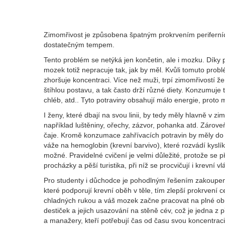
Zimomřivost je způsobena špatným prokrvením periferních 
dostatečným tempem.
Tento problém se netýká jen končetin, ale i mozku. Dí
mozek totiž nepracuje tak, jak by měl. Kvůli tomuto probl
zhoršuje koncentraci. Více než muži, trpí zimomřivostí ž
štíhlou postavu, a tak často drží různé diety. Konzumuje 
chléb, atd.. Tyto potraviny obsahují málo energie, proto
I ženy, které dbají na svou linii, by tedy měly hlavně v z
například luštěniny, ořechy, zázvor, pohanka atd. Záro
čaje. Kromě konzumace zahřívacích potravin by měly do 
váže na hemoglobin (krevní barvivo), které rozvádí kysl
možné. Pravidelné cvičení je velmi důležité, protože se 
procházky a pěší turistika, při níž se procvičují i krevní
Pro studenty i důchodce je pohodlným řešením zakoupení 
které podporují krevní oběh v těle, tím zlepší prokrvení
chladných rukou a váš mozek začne pracovat na plné obr
destiček a jejich usazování na stěně cév, což je jedna z
a manažery, kteří potřebují čas od času svou koncentra