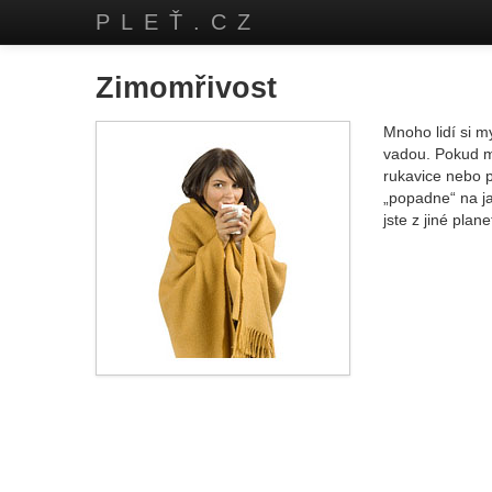
PLEŤ.CZ
Zimomřivost
Mnoho lidí si m
vadou. Pokud m
rukavice nebo 
„popadne“ na ja
jste z jiné plan