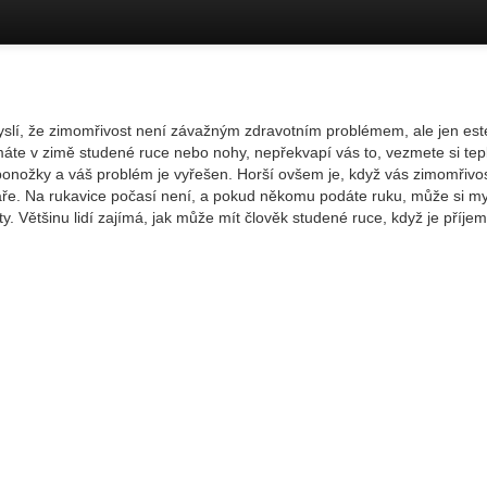
yslí, že zimomřivost není závažným zdravotním problémem, ale jen est
áte v zimě studené ruce nebo nohy, nepřekvapí vás to, vezmete si tep
ponožky a váš problém je vyřešen. Horší ovšem je, když vás zimomřivo
ře. Na rukavice počasí není, a pokud někomu podáte ruku, může si my
ety. Většinu lidí zajímá, jak může mít člověk studené ruce, když je příje