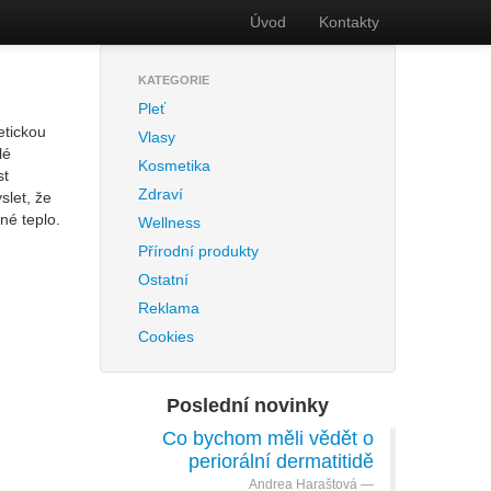
Úvod
Kontakty
KATEGORIE
Pleť
etickou
Vlasy
lé
Kosmetika
st
Zdraví
slet, že
mné teplo.
Wellness
Přírodní produkty
Ostatní
Reklama
Cookies
Poslední novinky
Co bychom měli vědět o
periorální dermatitidě
Andrea Haraštová