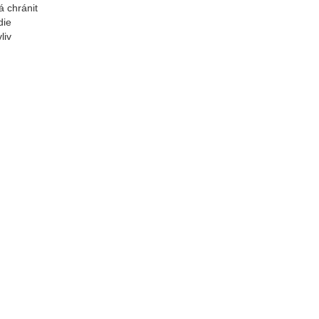
á chránit
die
liv