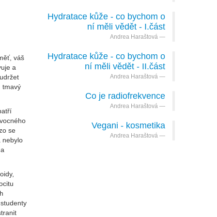
Hydratace kůže - co bychom o
ní měli vědět - I.část
Andrea Haraštová
Hydratace kůže - co bychom o
měť, váš
ní měli vědět - II.část
vuje a
 udržet
Andrea Haraštová
, tmavý
Co je radiofrekvence
Andrea Haraštová
atří
 ovocného
Vegani - kosmetika
zo se
Andrea Haraštová
a nebylo
na
oidy,
ocitu
ch
 studenty
tranit